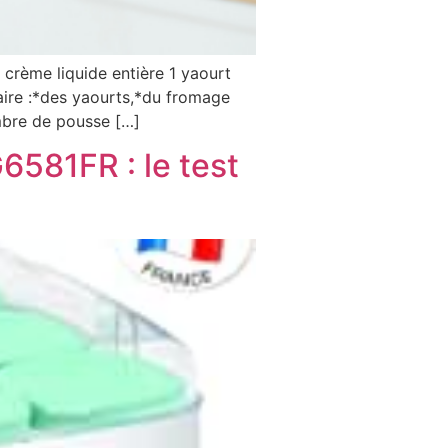
e crème liquide entière 1 yaourt
aire :*des yaourts,*du fromage
ambre de pousse […]
6581FR : le test