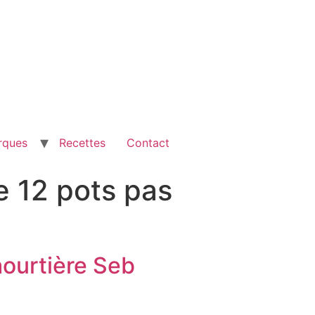
rques
Recettes
Contact
e 12 pots pas
aourtière Seb