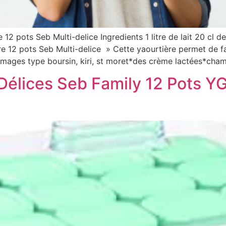
 12 pots Seb Multi-delice Ingredients 1 litre de lait 20 cl d
e 12 pots Seb Multi-delice » Cette yaourtière permet de f
romages type boursin, kiri, st moret*des crème lactées*ch
 Délices Seb Family 12 Pots YG