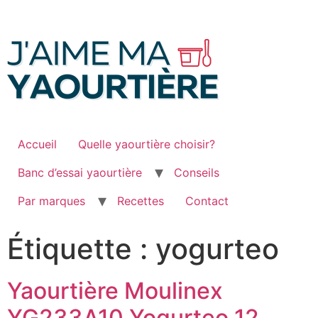
Passer
au
contenu
Accueil
Quelle yaourtière choisir?
Banc d’essai yaourtière
Conseils
Par marques
Recettes
Contact
Étiquette :
yogurteo
Yaourtière Moulinex
YG233A10 Yogurteo 12